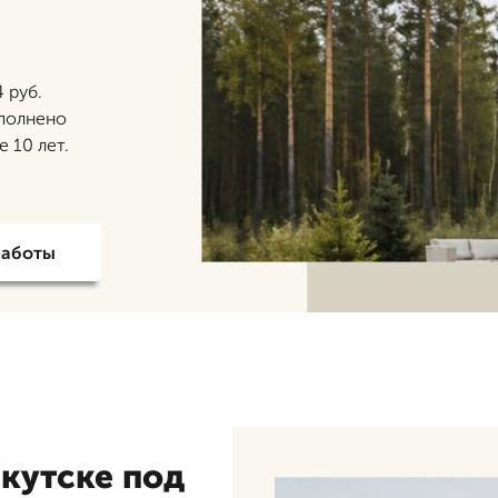
 руб.
ыполнено
 10 лет.
работы
кутске под