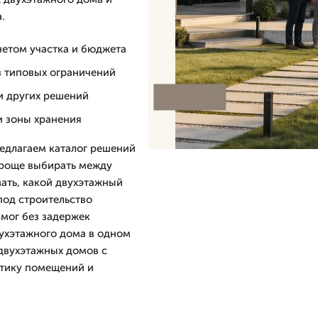
.
четом участка и бюджета
з типовых ограничений
и других решений
и зоны хранения
редлагаем каталог решений
проще выбирать между
ать, какой двухэтажный
под строительство
 мог без задержек
вухэтажного дома в одном
 двухэтажных домов с
стику помещений и