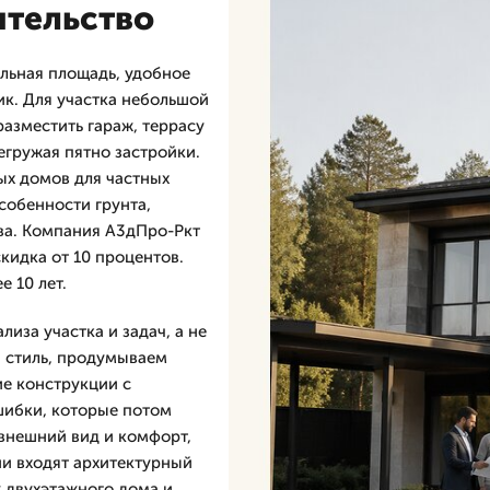
ительство
льная площадь, удобное
к. Для участка небольшой
азместить гараж, террасу
гружая пятно застройки.
ых домов для частных
собенности грунта,
ва. Компания А3дПро-Ркт
скидка от 10 процентов.
 10 лет.
лиза участка и задач, а не
й стиль, продумываем
е конструкции с
ибки, которые потом
 внешний вид и комфорт,
ии входят архитектурный
ж двухэтажного дома и