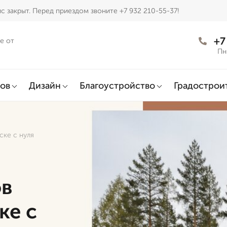
с закрыт. Перед приездом звоните +7 932 210-55-37!
+7
е от
Пн
ов
Дизайн
Благоустройство
Градострои
ске с нуля
ов
ке с