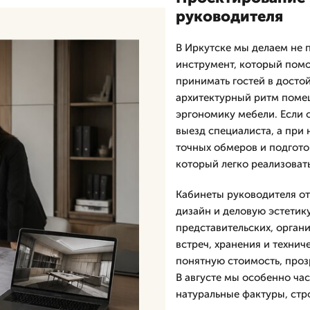
руководителя
В Иркутске мы делаем не 
инструмент, который помо
принимать гостей в досто
архитектурный ритм помещ
эргономику мебели. Если 
выезд специалиста, а при
точных обмеров и подгото
который легко реализоват
Кабинеты руководителя о
дизайн и деловую эстетик
представительских, орган
встреч, хранения и технич
понятную стоимость, проз
В августе мы особенно ча
натуральные фактуры, стро