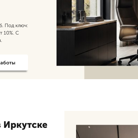
б. Под ключ:
т 10%. С
.
работы
в Иркутске