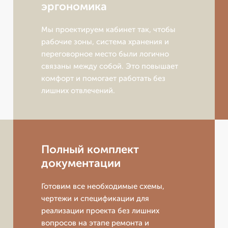
эргономика
Мы проектируем кабинет так, чтобы
рабочие зоны, система хранения и
переговорное место были логично
связаны между собой. Это повышает
комфорт и помогает работать без
лишних отвлечений.
Полный комплект
документации
Готовим все необходимые схемы,
чертежи и спецификации для
реализации проекта без лишних
вопросов на этапе ремонта и