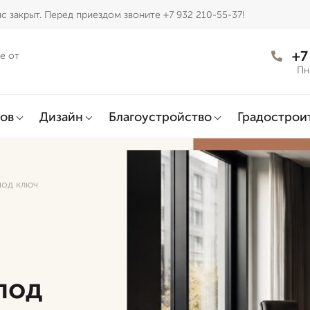
с закрыт. Перед приездом звоните +7 932 210-55-37!
+7
е от
Пн
ов
Дизайн
Благоустройство
Градострои
под ключ
под