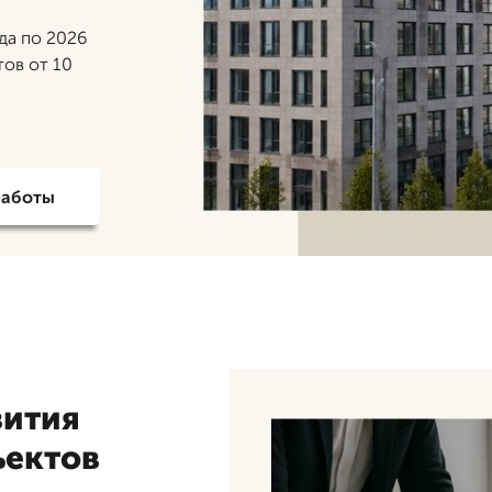
ода по 2026
тов от 10
работы
вития
ъектов