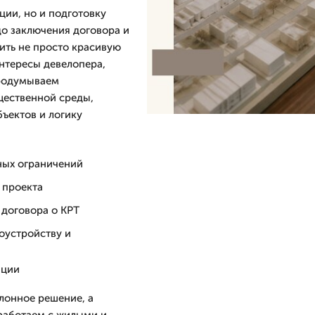
ции, но и подготовку
до заключения договора и
чить не просто красивую
интересы девелопера,
продумываем
щественной среды,
ъектов и логику
ных ограничений
 проекта
 договора о КРТ
оустройству и
ации
блонное решение, а