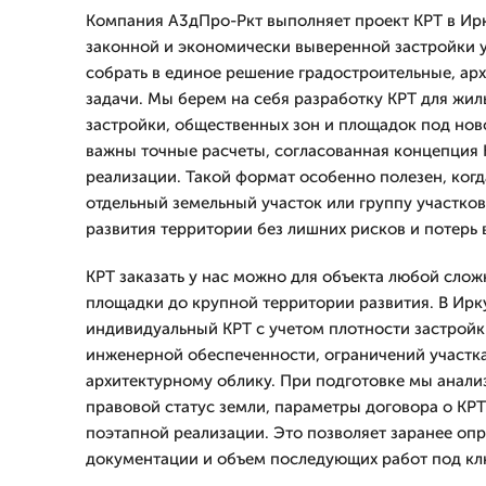
Компания А3дПро-Ркт выполняет проект КРТ в Ирк
законной и экономически выверенной застройки уч
собрать в единое решение градостроительные, ар
задачи. Мы берем на себя разработку КРТ для жи
застройки, общественных зон и площадок под ново
важны точные расчеты, согласованная концепция 
реализации. Такой формат особенно полезен, ког
отдельный земельный участок или группу участко
развития территории без лишних рисков и потерь 
КРТ заказать у нас можно для объекта любой слож
площадки до крупной территории развития. В Ир
индивидуальный КРТ с учетом плотности застройк
инженерной обеспеченности, ограничений участка
архитектурному облику. При подготовке мы анал
правовой статус земли, параметры договора о КР
поэтапной реализации. Это позволяет заранее опр
документации и объем последующих работ под кл