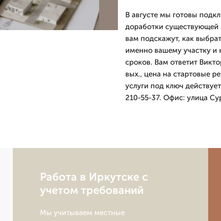
В августе мы готовы подкл
доработки существующей к
вам подскажут, как выбрат
именно вашему участку и 
сроков. Вам ответит Викт
вых., цена на стартовые р
услуги под ключ действует
210-55-37. Офис: улица Су
Работа в Иркутске с
учетом требований
Мы учитываем местные