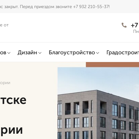
с закрыт. Перед приездом звоните +7 932 210-55-37!
+7
е от
Пн
ов
Дизайн
Благоустройство
Градострои
тории
тске
ории