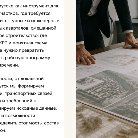
утске как инструмент для
астков, где требуется
хитектурные и инженерные
лых кварталов, смешанной
е строительство, где
КРТ и понятная схема
да нужно превратить
в в рабочую программу
времени.
ности, от локальной
кутск мы формируем
и, транспортных связей,
 и требований к
изируем исходные данные,
Т и возможности
еделить стоимость, состав
юч.